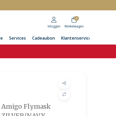
r
0
Inloggen
Winkelwagen
de
Services
Cadeaubon
Klantenservice
Amigo Flymask
ZILVER/NAVY