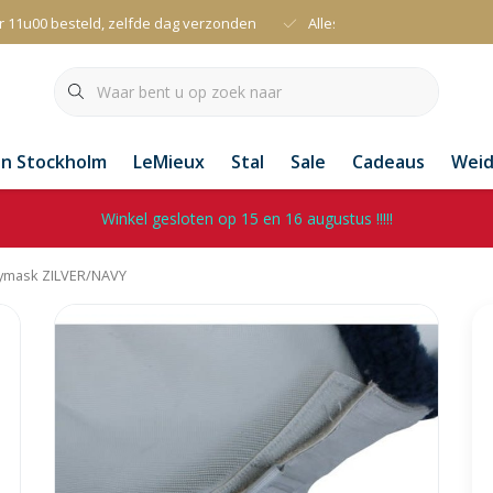
r 11u00 besteld, zelfde dag verzonden
Alles uit voorraad leverbaa
an Stockholm
LeMieux
Stal
Sale
Cadeaus
Wei
Winkel gesloten op 15 en 16 augustus !!!!!
lymask ZILVER/NAVY