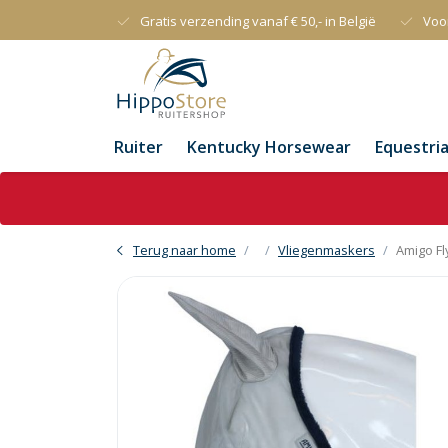
Gratis verzending vanaf € 50,- in België
Voo
Ruiter
Kentucky Horsewear
Equestri
Terug naar home
Vliegenmaskers
Amigo F