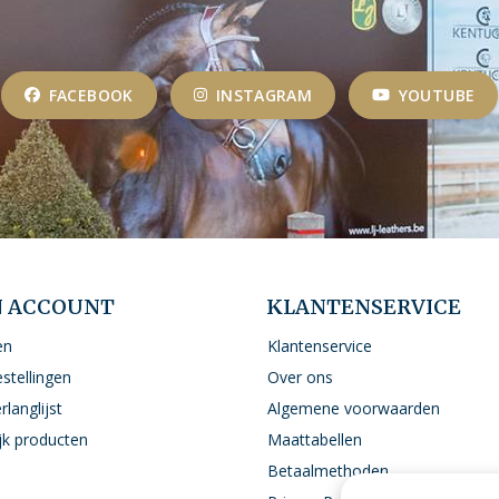
FACEBOOK
INSTAGRAM
YOUTUBE
N ACCOUNT
KLANTENSERVICE
en
Klantenservice
estellingen
Over ons
rlanglijst
Algemene voorwaarden
ijk producten
Maattabellen
Betaalmethoden