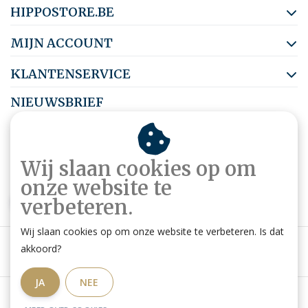
HIPPOSTORE.BE
MIJN ACCOUNT
KLANTENSERVICE
NIEUWSBRIEF
Abonneer je op onze nieuwsbrief om op de hoogte te blijven.
Wij slaan cookies op om
onze website te
ABONNEER
verbeteren.
Wij slaan cookies op om onze website te verbeteren. Is dat
akkoord?
JA
NEE
Algemene voorwaarden
|
Privacy Policy
|
RSS Feed