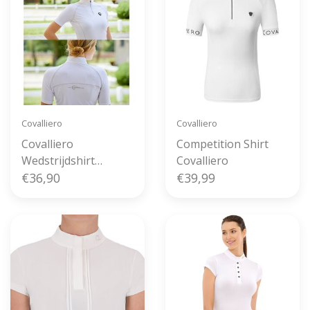
Covalliero
Covalliero
Covalliero
Competition Shirt
Wedstrijdshirt
Covalliero
Valentina White
€36,90
€39,99