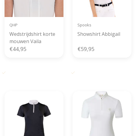
QHP
Spooks
Wedstrijdshirt korte
Showshirt Abbigail
mouwen Vaila
€44,95
€59,95
Gratis verzending vanaf € 50,-
Voor 11u00 besteld, zelfde dag
in België
verzonden