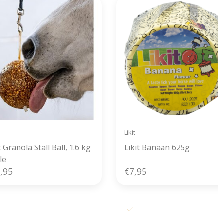
Likit
t Granola Stall Ball, 1.6 kg
Likit Banaan 625g
le
,95
€7,95
s verzending vanaf € 50,- in België
Voor 11u00 besteld, zelfde