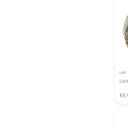
Likit
Lik
€6,