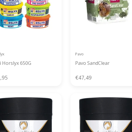
lyx
Pavo
i Horslyx 650G
Pavo SandClear
,95
€47,49