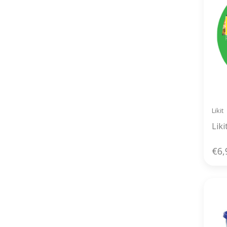
Likit
Lik
€6,