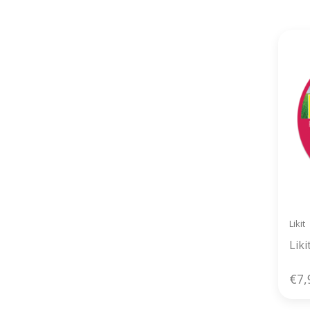
Likit
Liki
€7,