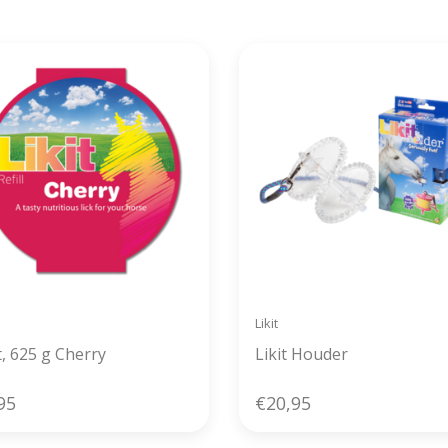
verzonden
Likit
t, 625 g Cherry
Likit Houder
95
€20,95