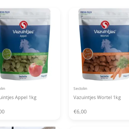
lin
Sectolin
uintjes Appel 1kg
Vazuintjes Wortel 1kg
00
€6,00