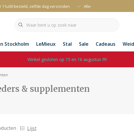
r 11u00 besteld, zelfde dag verzonden
Alles uit voorraad leverbaa
an Stockholm
LeMieux
Stal
Sale
Cadeaus
Wei
Winkel gesloten op 15 en 16 augustus !!!!!
nten
eders & supplementen
oducten
Lijst