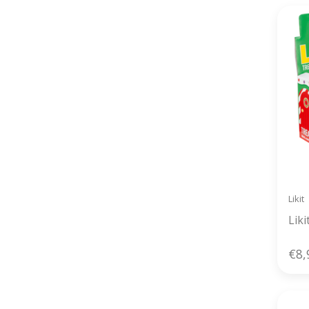
Likit
Lik
€8,