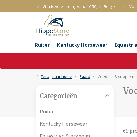
Gratis verzending vanaf € 50,- in België
Voo
Ruiter
Kentucky Horsewear
Equestri
Terug naar home
Paard
Voeders & suppleme
Vo
Categorieën
Ruiter
Kentucky Horsewear
65 pr
Equestrian Stockholm