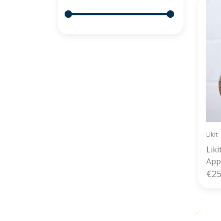
Likit
Liki
App
€25
Grati