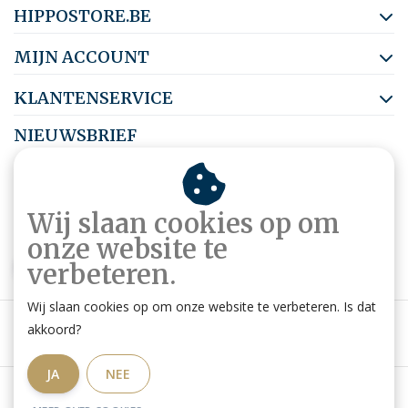
HIPPOSTORE.BE
MIJN ACCOUNT
KLANTENSERVICE
NIEUWSBRIEF
Abonneer je op onze nieuwsbrief om op de hoogte te blijven.
Wij slaan cookies op om
onze website te
ABONNEER
verbeteren.
Wij slaan cookies op om onze website te verbeteren. Is dat
akkoord?
JA
NEE
Algemene voorwaarden
|
Privacy Policy
|
RSS Feed