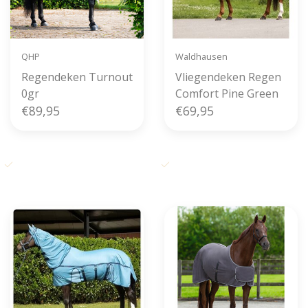
QHP
Waldhausen
Regendeken Turnout
Vliegendeken Regen
0gr
Comfort Pine Green
€89,95
€69,95
Gratis verzending vanaf € 50,-
Voor 11u00 besteld, zelfde dag
in België
verzonden