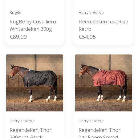
RugBe
Harry's Horse
RugBe by Covalliero
Fleecedeken Just Ride
Winterdeken 300g
Retro
€89,99
€54,95
Harry's Horse
Harry's Horse
Regendeken Thor
Regendeken Thor
200g Jet-Black
0gr Fleece Spiced