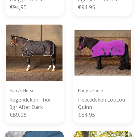
€94,95
Apple
€94,95
Harry's Horse
Harry's Horse
Regendeken Thor
Fleecedeken LouLou
0gr After Dark
Quinn
€89,95
€54,95