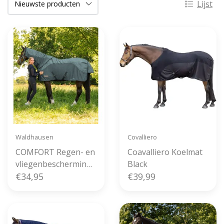
Lijst
Waldhausen
Covalliero
COMFORT Regen- en
Coavalliero Koelmat
vliegenbescherming
Black
nekstuk Pine Green
€34,95
€39,99