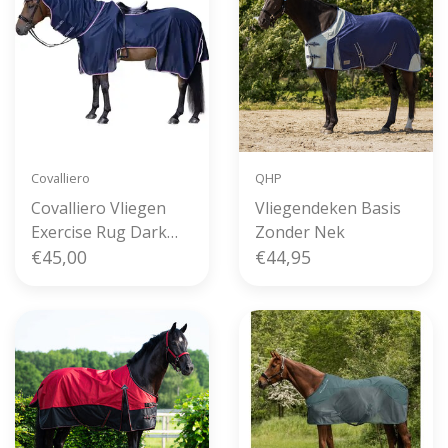
Covalliero
QHP
Covalliero Vliegen
Vliegendeken Basis
Exercise Rug Dark
Zonder Nek
Navy
€45,00
€44,95