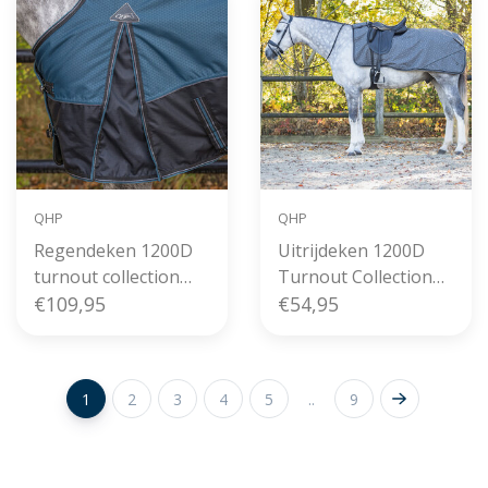
QHP
QHP
Regendeken 1200D
Uitrijdeken 1200D
turnout collection
Turnout Collection
150gr
€109,95
Fleece
€54,95
1
2
3
4
5
..
9