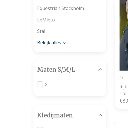
Equestrian Stockholm
LeMieux
Stal
Bekijk alles
Maten S/M/L
Elt
XL
Rij
Tail
€89
Kledijmaten
Grati