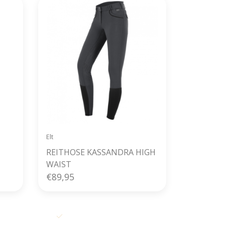
Elt
REITHOSE KASSANDRA HIGH
WAIST
€89,95
 dag
Alles uit voorraad leverbaar