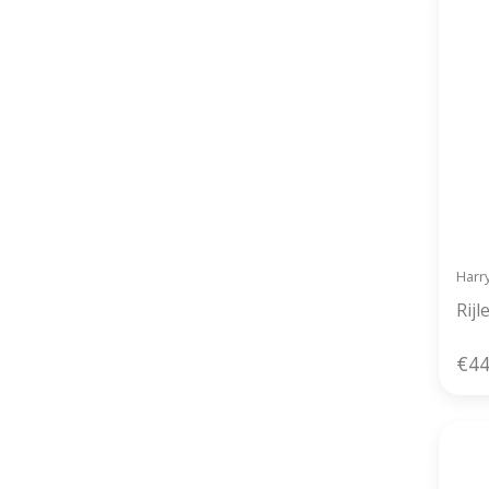
Harr
Rijl
€44