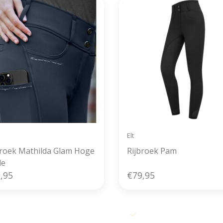
Elt
broek Mathilda Glam Hoge
Rijbroek Pam
le
,95
€79,95
s verzending vanaf € 50,- in België
Voor 11u00 besteld, zelfde