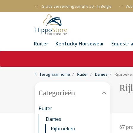
Gratis verzending vanaf € 50,- in België
Voo
Ruiter
Kentucky Horsewear
Equestri
Terug naar home
Ruiter
Dames
Rijbroeke
Rij
Categorieën
Ruiter
Dames
67 pr
Rijbroeken