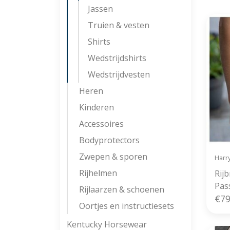
Jassen
Truien & vesten
Shirts
Wedstrijdshirts
Wedstrijdvesten
Heren
Kinderen
Accessoires
Bodyprotectors
Zwepen & sporen
Harr
Rijhelmen
Rijb
Pas
Rijlaarzen & schoenen
€79
Oortjes en instructiesets
Kentucky Horsewear