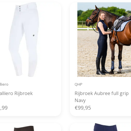
liero
QHP
lliero Rijbroek
Rijbroek Aubree full grip
Navy
,99
€99,95