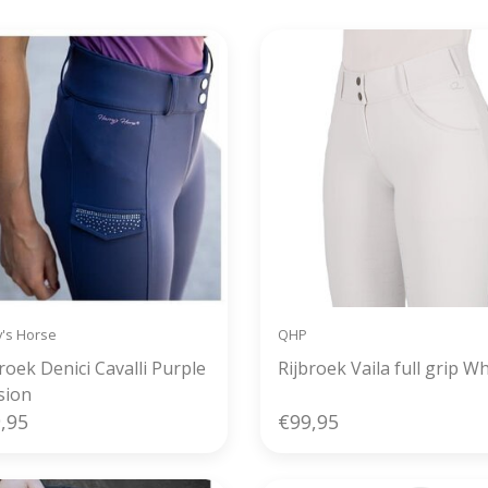
y's Horse
QHP
roek Denici Cavalli Purple
Rijbroek Vaila full grip Wh
sion
,95
€99,95