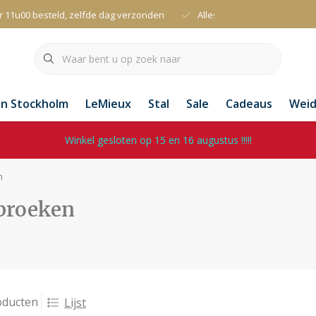
r 11u00 besteld, zelfde dag verzonden
Alles uit voorraad leverbaa
an Stockholm
LeMieux
Stal
Sale
Cadeaus
Wei
Winkel gesloten op 15 en 16 augustus !!!!!
n
broeken
oducten
Lijst