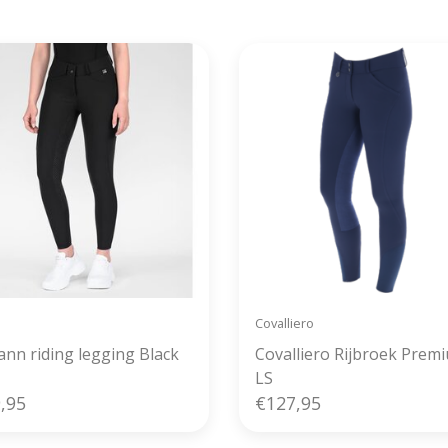
verzonden
Covalliero
ann riding legging Black
Covalliero Rijbroek Prem
LS
,95
€127,95