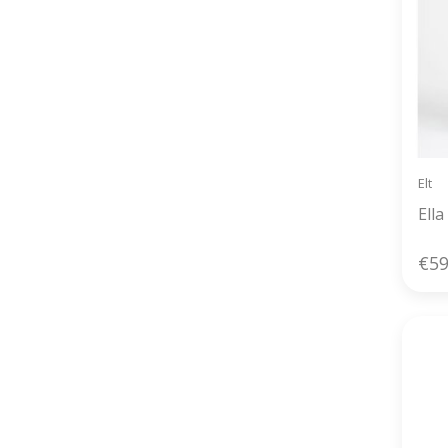
Elt
Ell
€59