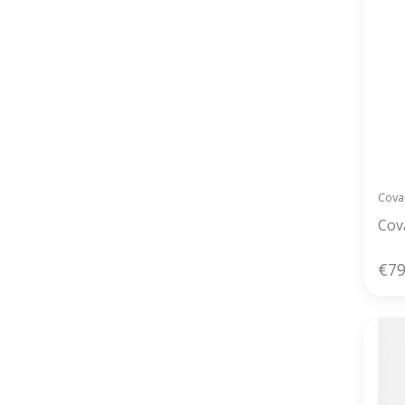
Coval
Cov
€79