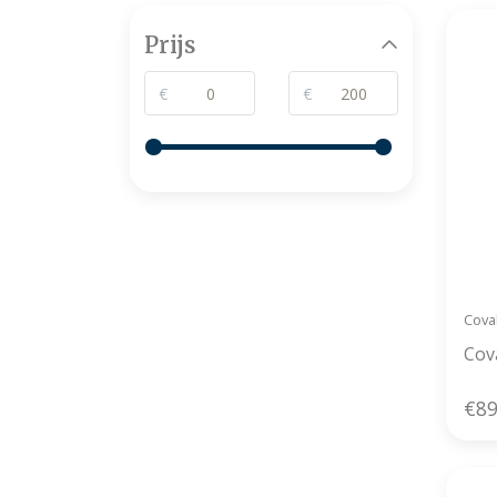
Prijs
€
€
Coval
Cova
€89