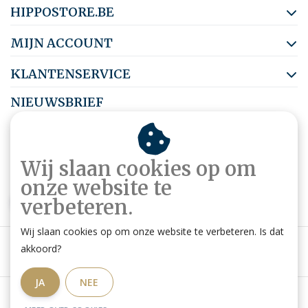
HIPPOSTORE.BE
MIJN ACCOUNT
KLANTENSERVICE
NIEUWSBRIEF
Abonneer je op onze nieuwsbrief om op de hoogte te blijven.
Wij slaan cookies op om
onze website te
ABONNEER
verbeteren.
Wij slaan cookies op om onze website te verbeteren. Is dat
akkoord?
JA
NEE
Algemene voorwaarden
|
Privacy Policy
|
RSS Feed