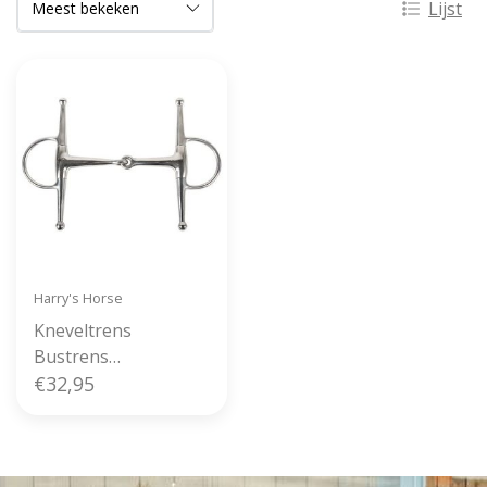
Lijst
Harry's Horse
Kneveltrens
Bustrens
Enkelgebroken
€32,95
15mm