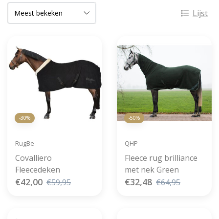
Lijst
-30%
-50%
RugBe
QHP
Covalliero
Fleece rug brilliance
Fleecedeken
met nek Green
€42,00
€32,48
€59,95
€64,95