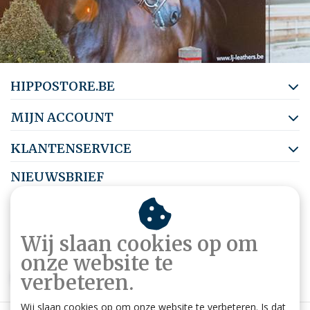
HIPPOSTORE.BE
MIJN ACCOUNT
KLANTENSERVICE
NIEUWSBRIEF
Abonneer je op onze nieuwsbrief om op de hoogte te blijven.
Wij slaan cookies op om
onze website te
ABONNEER
verbeteren.
Wij slaan cookies op om onze website te verbeteren. Is dat