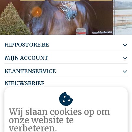
HIPPOSTORE.BE
MIJN ACCOUNT
KLANTENSERVICE
NIEUWSBRIEF
Abonneer je op onze nieuwsbrief om op de hoogte te blijven.
Wij slaan cookies op om
onze website te
ABONNEER
verbeteren.