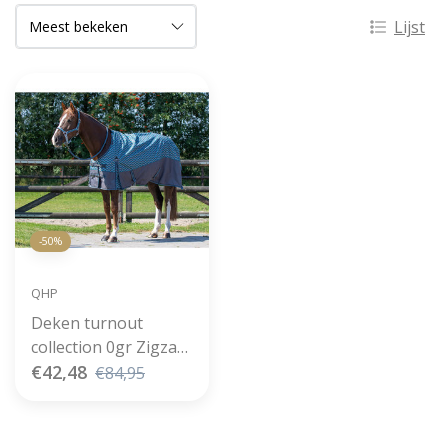
Lijst
-50%
QHP
Deken turnout
collection 0gr Zigzag
Grey
€42,48
€84,95