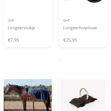
QHP
QHP
Longeerstukje
Longeerhulptouw
€7,95
€25,95
Gratis verzending vanaf € 50,-
Voor 11u00 besteld, zelfde dag
in België
verzonden