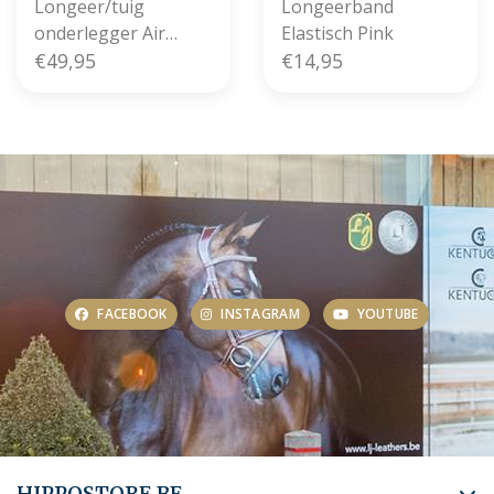
Longeer/tuig
Longeerband
onderlegger Air
Elastisch Pink
Mesh Black
€49,95
€14,95
FACEBOOK
INSTAGRAM
YOUTUBE
HIPPOSTORE.BE