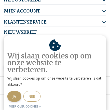
MIJN ACCOUNT
KLANTENSERVICE
NIEUWSBRIEF
Abonneer je op onze nieuwsbrief om op de hoogte te blijven.
Wij slaan cookies op om
onze website te
ABONNEER
verbeteren.
Wij slaan cookies op om onze website te verbeteren. Is dat
akkoord?
JA
NEE
Algemene voorwaarden
|
Privacy Policy
|
RSS Feed
MEER OVER COOKIES »