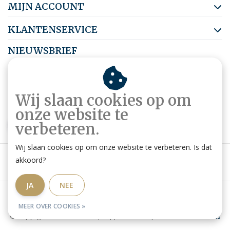
MIJN ACCOUNT
KLANTENSERVICE
NIEUWSBRIEF
Abonneer je op onze nieuwsbrief om op de hoogte te blijven.
Wij slaan cookies op om
onze website te
ABONNEER
verbeteren.
Wij slaan cookies op om onze website te verbeteren. Is dat
akkoord?
JA
NEE
Algemene voorwaarden
|
Privacy Policy
|
RSS Feed
MEER OVER COOKIES »
© Copyright 2026 - Ruitershop HippoStore.be | Website door
Omatis