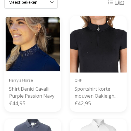
Lijst
Harry's Horse
QHP
Shirt Denici Cavalli
Sportshirt korte
Purple Passion Navy
mouwen Oakleigh
€44,95
Black
€42,95