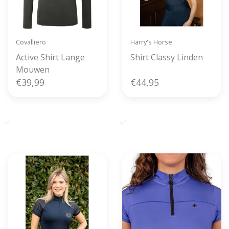
Covalliero
Harry's Horse
Active Shirt Lange
Shirt Classy Linden
Mouwen
€39,99
€44,95
Gratis verzending vanaf € 50,-
Voor 11u00 besteld, zelfde dag
in België
verzonden