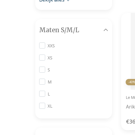
Maten S/M/L
XXS
XS
S
M
-40
L
Le M
XL
Ari
€36