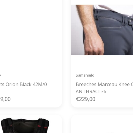
7
Samshield
Boots Orion Black 42M/0
Breeches Marceau Knee G
ANTHRACI 36
9,00
€229,00