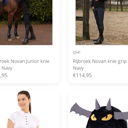
QHP
broek Novan Junior knie
Rijbroek Novan knie grip
p Navy
Navy
,95
€114,95