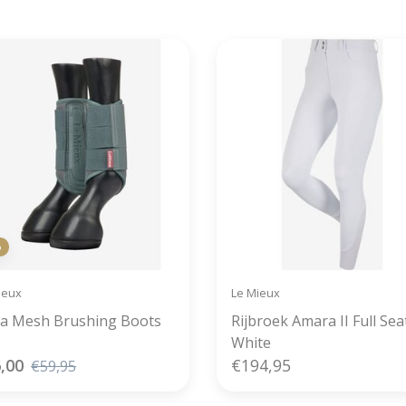
verzonden
%
ieux
Le Mieux
ka Mesh Brushing Boots
Rijbroek Amara II Full Sea
White
,00
€194,95
€59,95