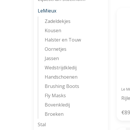
LeMieux
Zadeldekjes
Kousen
Halster en Touw
Oornetjes
Jassen
Wedstrijdkledij
Handschoenen
Brushing Boots
Le M
Fly Masks
Rij
Bovenkledij
€89
Broeken
Stal