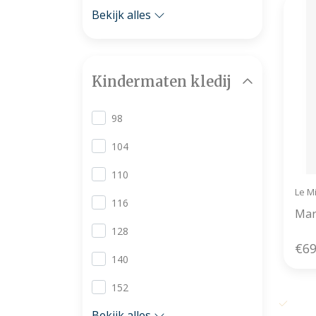
Bekijk alles
Kindermaten kledij
98
104
110
Le M
116
Mar
128
€69
140
152
Grati
Bekijk alles