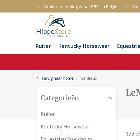
Gratis verzending vanaf € 50,- in België
Voo
Ruiter
Kentucky Horsewear
Equestri
Terug naar home
LeMieux
Le
Categorieën
Ruiter
Kentucky Horsewear
170 p
Equestrian Stockholm