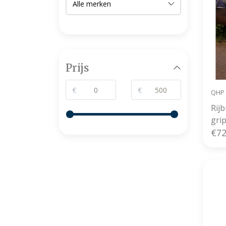
Prijs
€
€
QHP
Rij
gri
€72