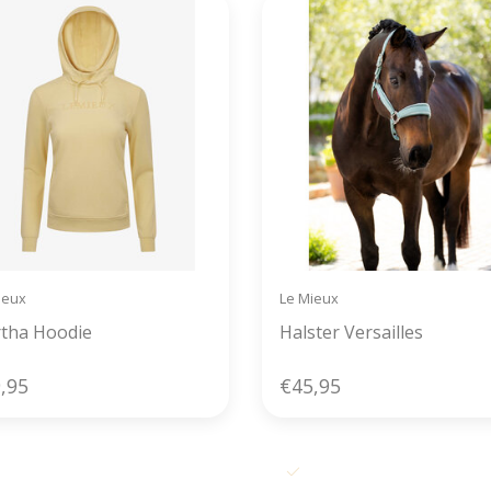
ieux
Le Mieux
tha Hoodie
Halster Versailles
,95
€45,95
s verzending vanaf € 50,- in België
Voor 11u00 besteld, zelfde