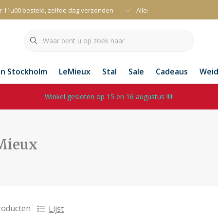
r 11u00 besteld, zelfde dag verzonden
Alles uit voorraad leverbaa
an Stockholm
LeMieux
Stal
Sale
Cadeaus
Wei
Winkel gesloten op 15 en 16 augustus !!!!!
Mieux
roducten
Lijst