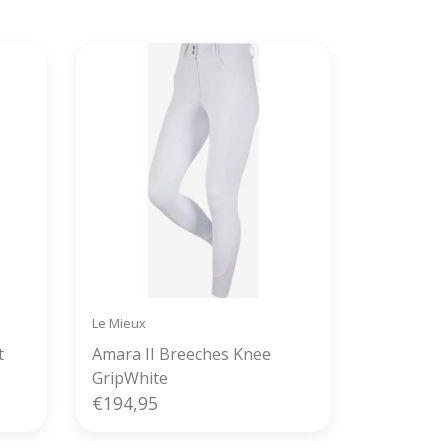
Le Mieux
t
Amara II Breeches Knee
GripWhite
€194,95