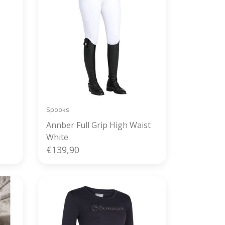
Spooks
Annber Full Grip High Waist
White
€139,90