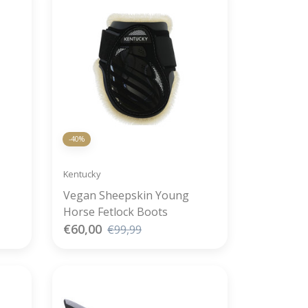
-40%
Kentucky
Vegan Sheepskin Young
Horse Fetlock Boots
€60,00
€99,99