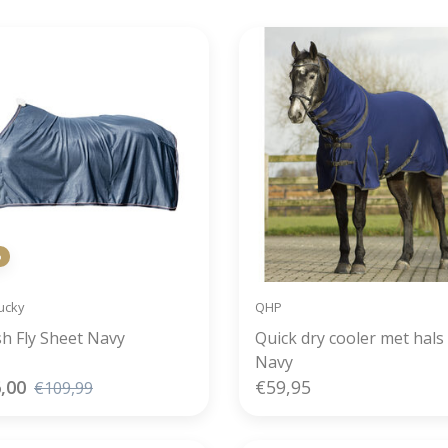
%
ucky
QHP
h Fly Sheet Navy
Quick dry cooler met hals
Navy
,00
€59,95
€109,99