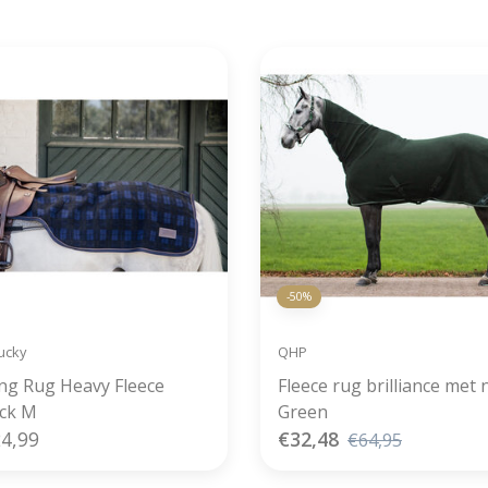
verzonden
-50%
ucky
QHP
ing Rug Heavy Fleece
Fleece rug brilliance met 
ck M
Green
4,99
€32,48
€64,95