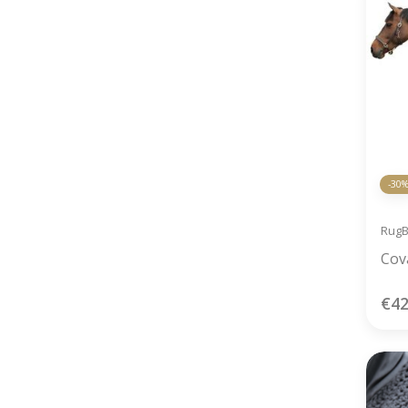
-30
Rug
Cov
€42