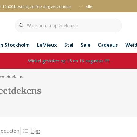
r 11u00 besteld, zelfde dag verzonden
Alles uit voorraad leverbaa
an Stockholm
LeMieux
Stal
Sale
Cadeaus
Wei
Winkel gesloten op 15 en 16 augustus !!!!!
weetdekens
eetdekens
roducten
Lijst