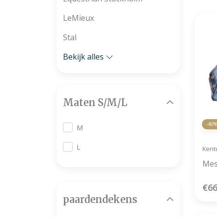
LeMieux
Stal
Bekijk alles
Maten S/M/L
-40
M
L
Kent
Mes
€66
paardendekens