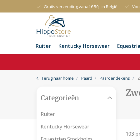
Gratis verzending vanaf € 50,- in België
Voo
Ruiter
Kentucky Horsewear
Equestri
Terug naar home
Paard
Paardendekens
Z
Zw
Categorieën
Ruiter
Kentucky Horsewear
103 p
Equestrian Stockholm