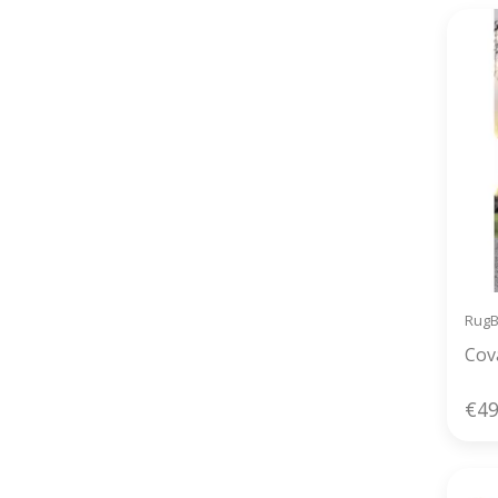
Rug
Cov
€49