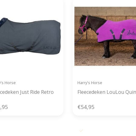
y's Horse
Harry's Horse
ecedeken Just Ride Retro
Fleecedeken LouLou Qui
,95
€54,95
s verzending vanaf € 50,- in België
Voor 11u00 besteld, zelfde