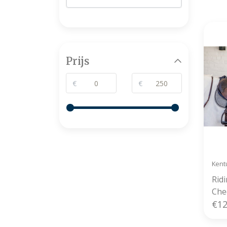
Prijs
€
€
Kent
Rid
Che
€12