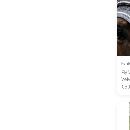
Kent
Fly 
Vel
€59