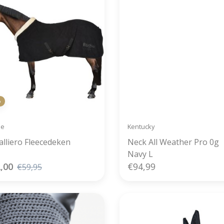
%
Be
Kentucky
alliero Fleecedeken
Neck All Weather Pro 0g
Navy L
,00
€94,99
€59,95