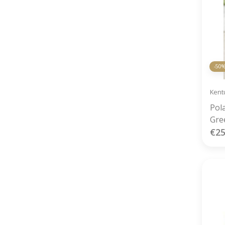
-50
Kent
Pol
Gre
€25