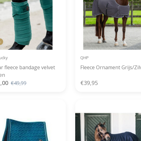
%
ucky
QHP
ar fleece bandage velvet
Fleece Ornament Grijs/Zil
en
,00
€39,95
€49,99