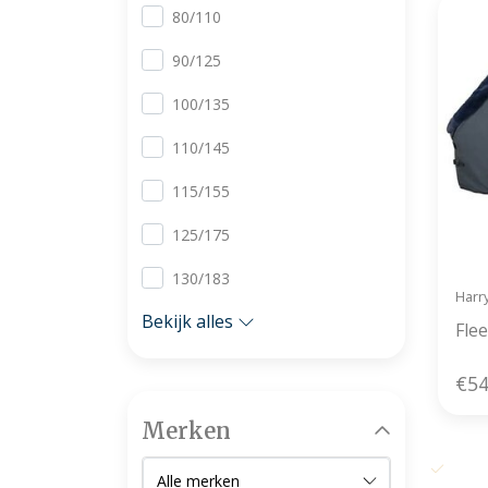
80/110
90/125
100/135
110/145
115/155
125/175
130/183
Harr
Bekijk alles
Fle
€54
Merken
Grati