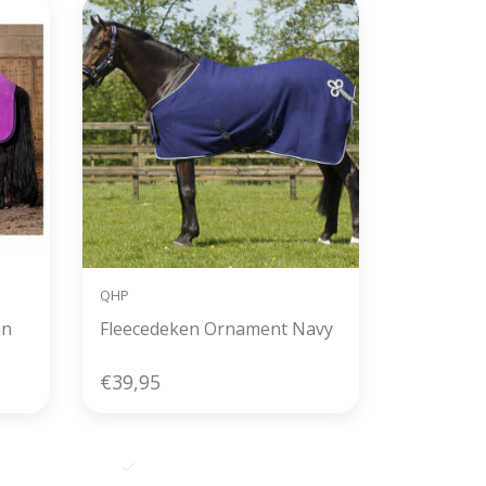
QHP
nn
Fleecedeken Ornament Navy
€39,95
 dag
Alles uit voorraad leverbaar