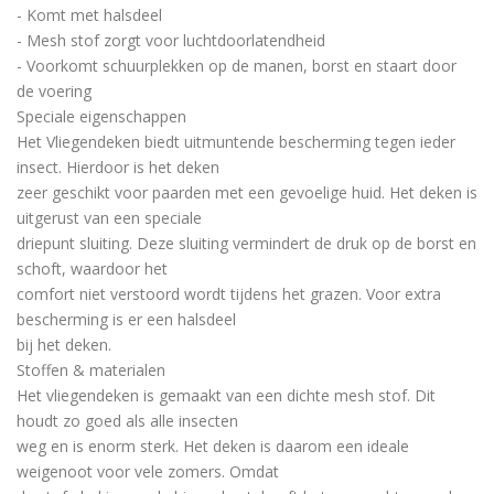
-
Komt met halsdeel
-
Mesh stof zorgt v
o
or luchtdoorlatendheid
-
Voorkomt schuurplekken op de manen,
borst en staart door
de
voering
Speciale eigenschappen
Het Vliegendeken biedt uitmuntende bescherming tegen ieder
insect. Hierdoor is het deken
zeer geschikt voor paarden met een gevoelige huid. Het deken is
uitge
r
ust van een speciale
driepunt sluiting
. Deze sluiting vermindert de druk op de borst en
schoft, waardoor het
comfort niet
verstoord
wordt tijdens het grazen. Voor extra
bescherming is er een halsdeel
bij het deken.
Stoffen & materialen
Het vliegendeken is gemaakt van een
dichte mesh stof. Dit
houdt zo goed als alle insecten
weg en is enorm sterk. Het deken is daarom een ideale
weigenoot voor vele zomers. Omdat