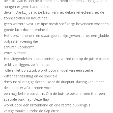
de stof glad is aan de binnenkant, heeft het een zacht gevoel
en
hangen er geen haren in het
deken. Dankzij de lic
hte kleur van het deken reflecteert het de
zonnestralen en houdt het
geen warmte vast. De fijne mesh stof zorgt bovendien voor een
goede luchtdoorlatendheid.
Het borst
-
, manen
-
en staartgebied zijn gevoerd met een gladde
polyester voering die
schuren voork
omt.
Vorm & maat
Het vliegendeken is anatomisch gevormd om op de juiste plaats
te blijven liggen, zelfs na het
rollen. Het borststuk wordt door middel van een sterke
klittenbandsluiting en de speciale
driepunt sluiting
gesloten. Door de driepunt sluiting kan je het
deken b
eter
afstemmen voor
een nog betere pasvorm.
Om de buik te beschermen is er een
speciale buik flap. Deze flap
wordt door een klittenband en drie rechte buiksingels
vastgemaakt. Omdat de flap dicht