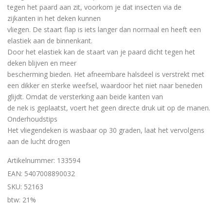
tegen het paard aan zit, voorkom je dat insecten via de
zijk
anten in het deken kunnen
vliegen. De staart flap is iets langer dan normaal en heeft een
elastiek aan de binnenkant.
Door het elastiek kan de staart van je paard dicht tegen het
deken blijven en meer
bescherming bieden. Het afneembare halsdeel is verstrek
t met
een dikker en sterke weefsel, waardoor het niet naar beneden
glijdt. Omdat de versterking aan beide kanten van
de nek is geplaatst, voert het geen directe druk uit op de manen.
Onderhoudstips
Het vliegendeken is wasbaar op 30 graden, laat het vervolgens
aan de lucht drogen
Artikelnummer: 133594
EAN: 5407008890032
SKU: 52163
btw: 21%