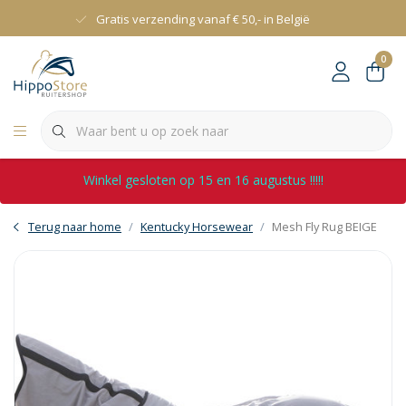
Gratis verzending vanaf € 50,- in België
0
Winkel gesloten op 15 en 16 augustus !!!!!
Terug naar home
Kentucky Horsewear
Mesh Fly Rug BEIGE