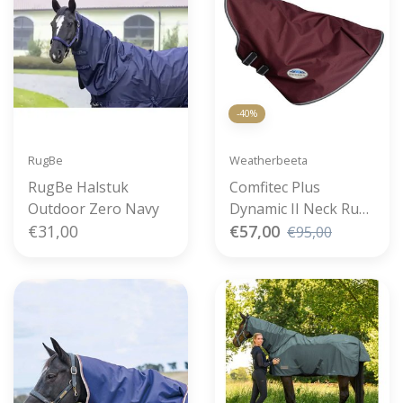
-40%
RugBe
Weatherbeeta
RugBe Halstuk
Comfitec Plus
Outdoor Zero Navy
Dynamic II Neck Rug
€31,00
Maroon 220g
€57,00
€95,00