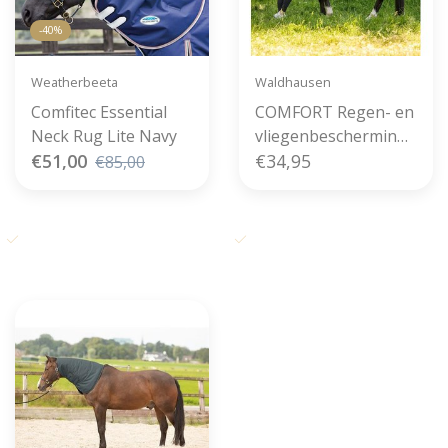
-40%
Weatherbeeta
Waldhausen
Comfitec Essential
COMFORT Regen- en
Neck Rug Lite Navy
vliegenbescherming
€51,00
nekstuk Pine Green
€34,95
€85,00
Gratis verzending vanaf € 50,-
Voor 11u00 besteld, zelfde dag
in België
verzonden