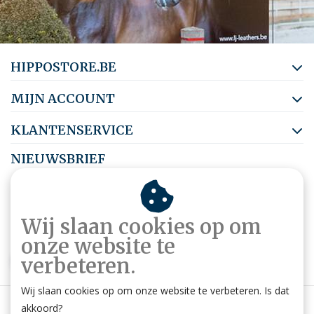
HIPPOSTORE.BE
MIJN ACCOUNT
KLANTENSERVICE
NIEUWSBRIEF
Abonneer je op onze nieuwsbrief om op de hoogte te blijven.
Wij slaan cookies op om
onze website te
ABONNEER
verbeteren.
Wij slaan cookies op om onze website te verbeteren. Is dat
akkoord?