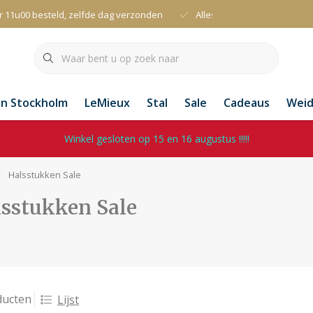
r 11u00 besteld, zelfde dag verzonden
Alles uit voorraad leverbaa
an Stockholm
LeMieux
Stal
Sale
Cadeaus
Wei
Winkel gesloten op 15 en 16 augustus !!!!!
Halsstukken Sale
sstukken Sale
ducten
Lijst