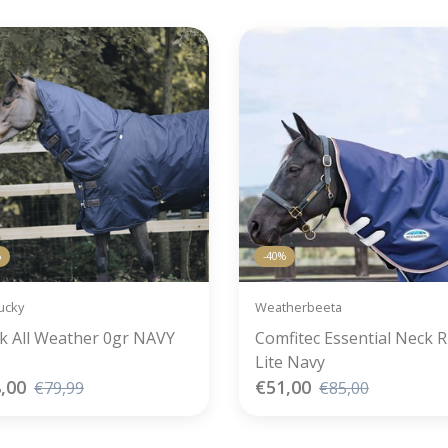
%
-40%
ucky
Weatherbeeta
k All Weather 0gr NAVY
Comfitec Essential Neck 
Lite Navy
,00
€51,00
€79,99
€85,00