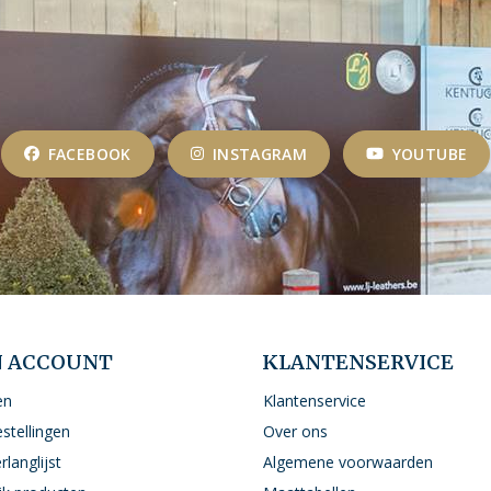
FACEBOOK
INSTAGRAM
YOUTUBE
N ACCOUNT
KLANTENSERVICE
en
Klantenservice
estellingen
Over ons
rlanglijst
Algemene voorwaarden