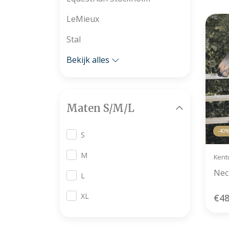
LeMieux
Stal
Bekijk alles
Maten S/M/L
-40
S
M
Kent
Nec
L
XL
€48