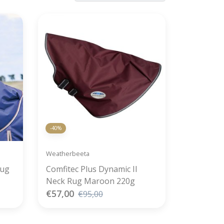
-40%
Weatherbeeta
Rug
Comfitec Plus Dynamic II
Neck Rug Maroon 220g
€57,00
€95,00