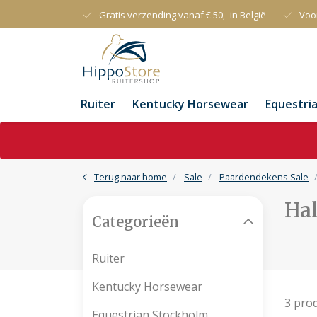
Gratis verzending vanaf € 50,- in België
Voo
Ruiter
Kentucky Horsewear
Equestri
Terug naar home
Sale
Paardendekens Sale
Hal
Categorieën
Ruiter
Kentucky Horsewear
3 pro
Equestrian Stockholm