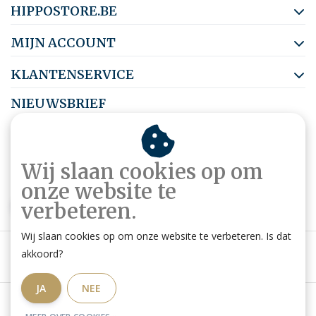
HIPPOSTORE.BE
MIJN ACCOUNT
KLANTENSERVICE
NIEUWSBRIEF
Abonneer je op onze nieuwsbrief om op de hoogte te blijven.
Wij slaan cookies op om
onze website te
ABONNEER
verbeteren.
Wij slaan cookies op om onze website te verbeteren. Is dat
akkoord?
JA
NEE
Algemene voorwaarden
|
Privacy Policy
|
RSS Feed