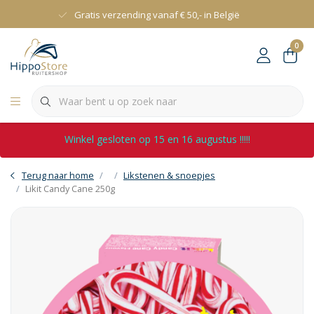
Gratis verzending vanaf € 50,- in België
0
Winkel gesloten op 15 en 16 augustus !!!!!
Terug naar home
Likstenen & snoepjes
Likit Candy Cane 250g