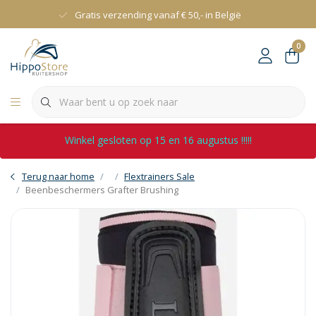
Gratis verzending vanaf € 50,- in België
0
Winkel gesloten op 15 en 16 augustus !!!!!
Terug naar home
Flextrainers Sale
Beenbeschermers Grafter Brushing