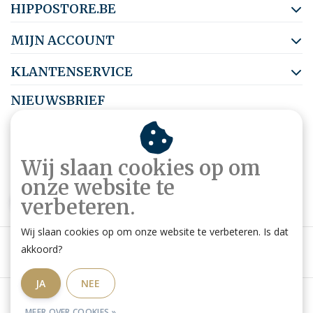
HIPPOSTORE.BE
MIJN ACCOUNT
KLANTENSERVICE
NIEUWSBRIEF
Abonneer je op onze nieuwsbrief om op de hoogte te blijven.
Wij slaan cookies op om
onze website te
ABONNEER
verbeteren.
Wij slaan cookies op om onze website te verbeteren. Is dat
akkoord?
JA
NEE
Algemene voorwaarden
|
Privacy Policy
|
RSS Feed
MEER OVER COOKIES »