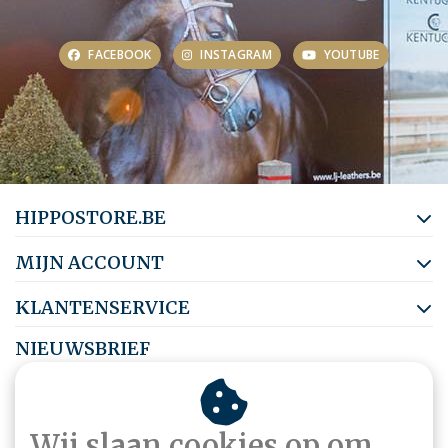
FACEBOOK
INSTAGRAM
YOUTUBE
HIPPOSTORE.BE
MIJN ACCOUNT
KLANTENSERVICE
NIEUWSBRIEF
Abonneer je op onze nieuwsbrief om op de hoogte te blijven.
Wij slaan cookies op om