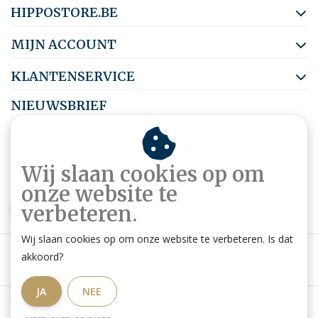
HIPPOSTORE.BE
MIJN ACCOUNT
KLANTENSERVICE
NIEUWSBRIEF
Abonneer je op onze nieuwsbrief om op de hoogte te blijven.
Wij slaan cookies op om
onze website te
ABONNEER
verbeteren.
Wij slaan cookies op om onze website te verbeteren. Is dat
akkoord?
JA
NEE
Algemene voorwaarden
|
Privacy Policy
|
RSS Feed