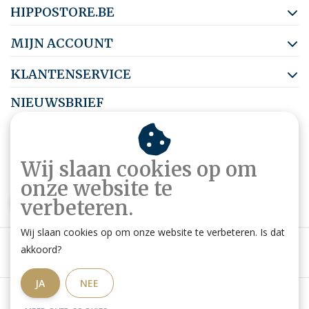
HIPPOSTORE.BE
MIJN ACCOUNT
KLANTENSERVICE
NIEUWSBRIEF
Abonneer je op onze nieuwsbrief om op de hoogte te blijven.
Wij slaan cookies op om
onze website te
ABONNEER
verbeteren.
Wij slaan cookies op om onze website te verbeteren. Is dat
akkoord?
JA
NEE
Algemene voorwaarden
|
Privacy Policy
|
RSS Feed