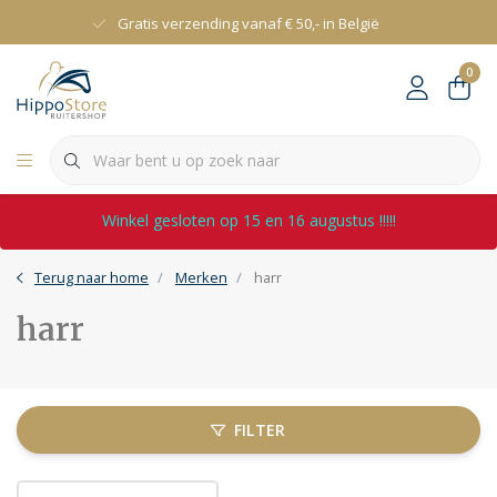
Gratis verzending vanaf € 50,- in België
0
Winkel gesloten op 15 en 16 augustus !!!!!
Terug naar home
Merken
harr
harr
FILTER