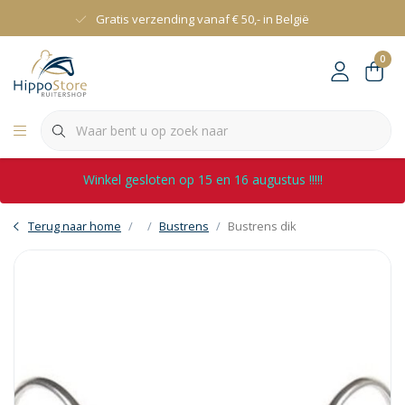
Gratis verzending vanaf € 50,- in België
0
Winkel gesloten op 15 en 16 augustus !!!!!
Terug naar home
Bustrens
Bustrens dik