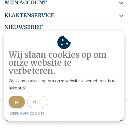
MIJN ACCOUNT
KLANTENSERVICE
NIEUWSBRIEF
Abonneer je op onze nieuwsbrief om op de hoogte te blijven.
Wij slaan cookies op om
onze website te
ABONNEER
verbeteren.
Wij slaan cookies op om onze website te verbeteren. Is dat
akkoord?
JA
NEE
Algemene voorwaarden
|
Privacy Policy
|
RSS Feed
MEER OVER COOKIES »
© Copyright 2026 - Ruitershop HippoStore.be | Website door
Omatis