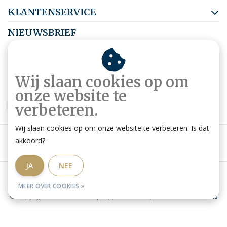
KLANTENSERVICE
NIEUWSBRIEF
Abonneer je op onze nieuwsbrief om op de hoogte te blijven.
Wij slaan cookies op om
onze website te
ABONNEER
verbeteren.
Wij slaan cookies op om onze website te verbeteren. Is dat
akkoord?
JA
NEE
Algemene voorwaarden
|
Privacy Policy
|
RSS Feed
MEER OVER COOKIES »
© Copyright 2026 - Ruitershop HippoStore.be | Website door
Omatis