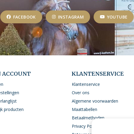
FACEBOOK
INSTAGRAM
YOUTUBE
N ACCOUNT
KLANTENSERVICE
en
Klantenservice
estellingen
Over ons
rlanglijst
Algemene voorwaarden
ijk producten
Maattabellen
Betaalmethoden
Privacy Policy