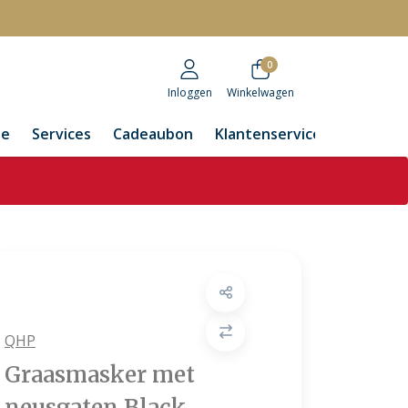
r
0
Inloggen
Winkelwagen
de
Services
Cadeaubon
Klantenservice
QHP
Graasmasker met
neusgaten Black