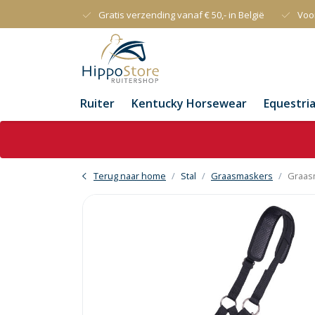
Gratis verzending vanaf € 50,- in België
Voo
Ruiter
Kentucky Horsewear
Equestri
Terug naar home
Stal
Graasmaskers
Graas