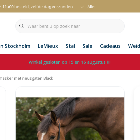
r 11u00 besteld, zelfde dag verzonden
Alles uit voorraad leverbaa
an Stockholm
LeMieux
Stal
Sale
Cadeaus
Wei
Winkel gesloten op 15 en 16 augustus !!!!!
masker met neusgaten Black