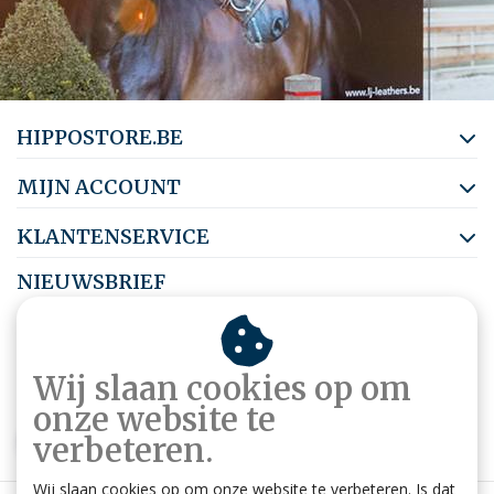
HIPPOSTORE.BE
MIJN ACCOUNT
KLANTENSERVICE
NIEUWSBRIEF
Abonneer je op onze nieuwsbrief om op de hoogte te blijven.
Wij slaan cookies op om
onze website te
ABONNEER
verbeteren.
Wij slaan cookies op om onze website te verbeteren. Is dat