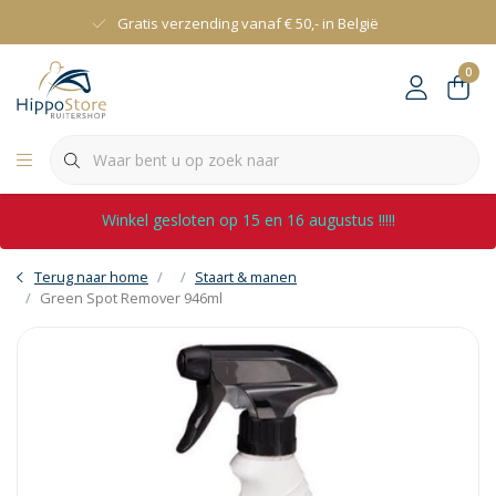
Gratis verzending vanaf € 50,- in België
0
Winkel gesloten op 15 en 16 augustus !!!!!
Terug naar home
Staart & manen
Green Spot Remover 946ml