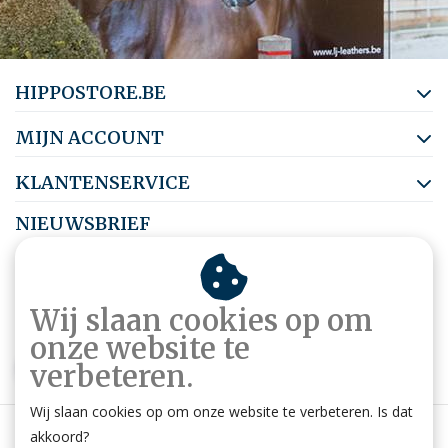
HIPPOSTORE.BE
MIJN ACCOUNT
KLANTENSERVICE
NIEUWSBRIEF
Abonneer je op onze nieuwsbrief om op de hoogte te blijven.
Wij slaan cookies op om
onze website te
ABONNEER
verbeteren.
Wij slaan cookies op om onze website te verbeteren. Is dat
akkoord?