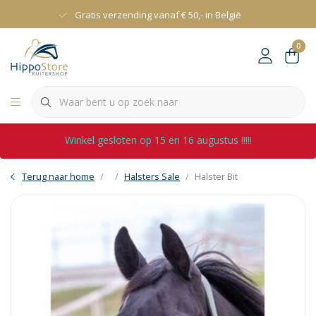
Gratis verzending vanaf € 50,- in België
0
Winkel gesloten op 15 en 16 augustus !!!!!
Terug naar home
Halsters Sale
Halster Bit