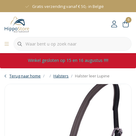
Gratis verzending vanaf € 50,- in België
0
Winkel gesloten op 15 en 16 augustus !!!!!
Terug naar home
Halsters
Halster leer Lupine