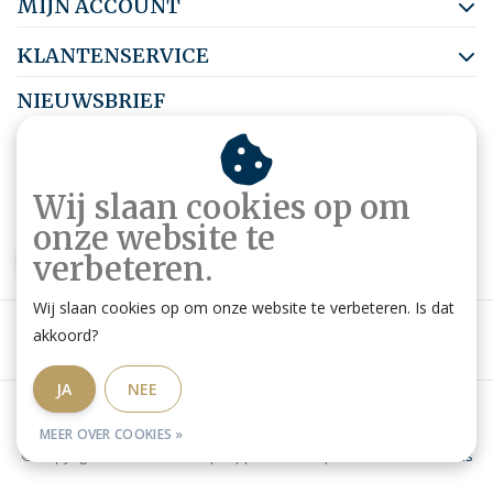
MIJN ACCOUNT
KLANTENSERVICE
NIEUWSBRIEF
Abonneer je op onze nieuwsbrief om op de hoogte te blijven.
Wij slaan cookies op om
onze website te
ABONNEER
verbeteren.
Wij slaan cookies op om onze website te verbeteren. Is dat
akkoord?
JA
NEE
Algemene voorwaarden
|
Privacy Policy
|
RSS Feed
MEER OVER COOKIES »
© Copyright 2026 - Ruitershop HippoStore.be | Website door
Omatis