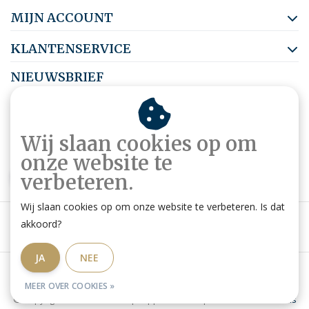
MIJN ACCOUNT
KLANTENSERVICE
NIEUWSBRIEF
Abonneer je op onze nieuwsbrief om op de hoogte te blijven.
Wij slaan cookies op om
onze website te
ABONNEER
verbeteren.
Wij slaan cookies op om onze website te verbeteren. Is dat
akkoord?
JA
NEE
Algemene voorwaarden
|
Privacy Policy
|
RSS Feed
MEER OVER COOKIES »
© Copyright 2026 - Ruitershop HippoStore.be | Website door
Omatis