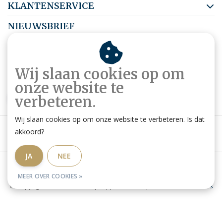
KLANTENSERVICE
NIEUWSBRIEF
Abonneer je op onze nieuwsbrief om op de hoogte te blijven.
Wij slaan cookies op om
onze website te
ABONNEER
verbeteren.
Wij slaan cookies op om onze website te verbeteren. Is dat
akkoord?
JA
NEE
Algemene voorwaarden
|
Privacy Policy
|
RSS Feed
MEER OVER COOKIES »
© Copyright 2026 - Ruitershop HippoStore.be | Website door
Omatis