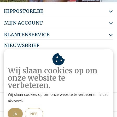
HIPPOSTORE.BE
MIJN ACCOUNT
KLANTENSERVICE
NIEUWSBRIEF
Abonneer je op onze nieuwsbrief om op de hoogte te blijven.
Wij slaan cookies op om
onze website te
ABONNEER
verbeteren.
Wij slaan cookies op om onze website te verbeteren. Is dat
akkoord?
JA
NEE