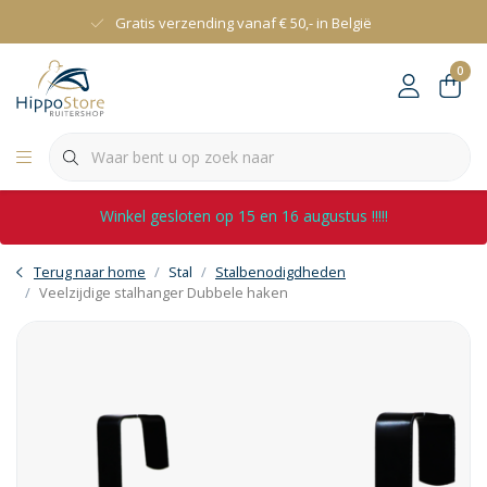
Gratis verzending vanaf € 50,- in België
0
Winkel gesloten op 15 en 16 augustus !!!!!
Terug naar home
Stal
Stalbenodigdheden
Veelzijdige stalhanger Dubbele haken