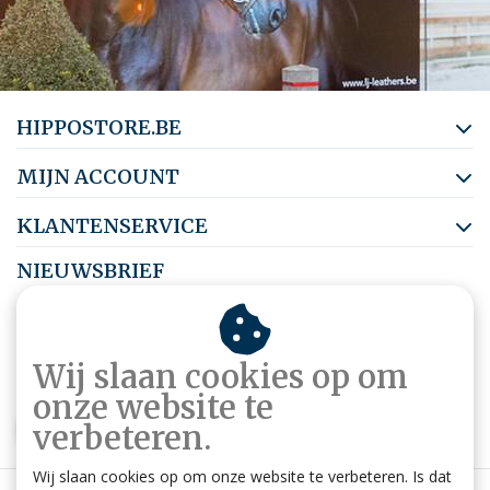
HIPPOSTORE.BE
MIJN ACCOUNT
KLANTENSERVICE
NIEUWSBRIEF
Abonneer je op onze nieuwsbrief om op de hoogte te blijven.
Wij slaan cookies op om
onze website te
ABONNEER
verbeteren.
Wij slaan cookies op om onze website te verbeteren. Is dat