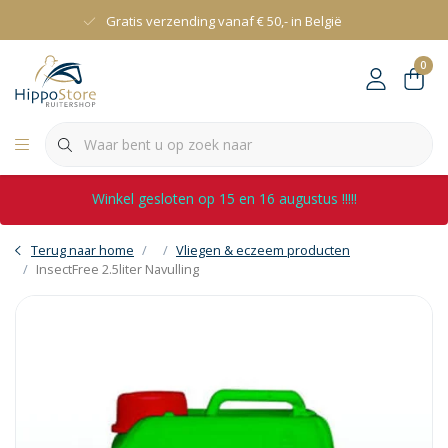
Gratis verzending vanaf € 50,- in België
0
Winkel gesloten op 15 en 16 augustus !!!!!
Terug naar home
Vliegen & eczeem producten
InsectFree 2.5liter Navulling