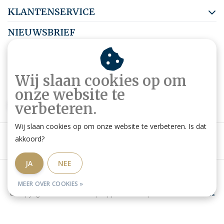
KLANTENSERVICE
NIEUWSBRIEF
Abonneer je op onze nieuwsbrief om op de hoogte te blijven.
Wij slaan cookies op om
onze website te
ABONNEER
verbeteren.
Wij slaan cookies op om onze website te verbeteren. Is dat
akkoord?
JA
NEE
Algemene voorwaarden
|
Privacy Policy
|
RSS Feed
MEER OVER COOKIES »
© Copyright 2026 - Ruitershop HippoStore.be | Website door
Omatis