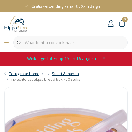
Gratis verzending vanaf € 50,- in België
0
Winkel gesloten op 15 en 16 augustus !!!!!
Terug naar home
Staart & manen
Invlechtelastiekjes breed box 450 stuks