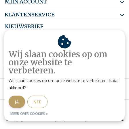
MIJN ACCOUNT
KLANTENSERVICE
NIEUWSBRIEF
Abonneer je op onze nieuwsbrief om op de hoogte te blijven.
Wij slaan cookies op om
onze website te
ABONNEER
verbeteren.
Wij slaan cookies op om onze website te verbeteren. Is dat
akkoord?
JA
NEE
Algemene voorwaarden
|
Privacy Policy
|
RSS Feed
MEER OVER COOKIES »
© Copyright 2026 - Ruitershop HippoStore.be | Website door
Omatis