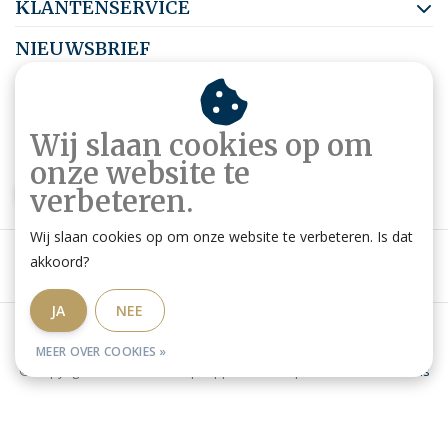
KLANTENSERVICE
NIEUWSBRIEF
Abonneer je op onze nieuwsbrief om op de hoogte te blijven.
Wij slaan cookies op om
onze website te
ABONNEER
verbeteren.
Wij slaan cookies op om onze website te verbeteren. Is dat
akkoord?
JA
NEE
Algemene voorwaarden
|
Privacy Policy
|
RSS Feed
MEER OVER COOKIES »
© Copyright 2026 - Ruitershop HippoStore.be | Website door
Omatis