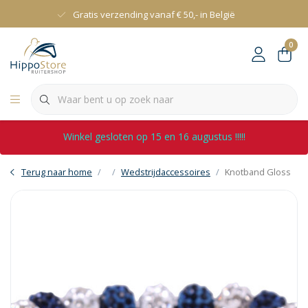
Gratis verzending vanaf € 50,- in België
0
Winkel gesloten op 15 en 16 augustus !!!!!
Terug naar home
Wedstrijdaccessoires
Knotband Gloss