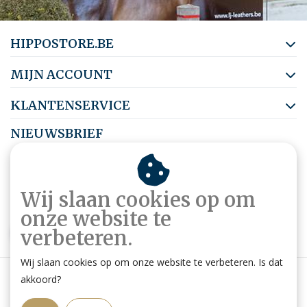
HIPPOSTORE.BE
MIJN ACCOUNT
KLANTENSERVICE
NIEUWSBRIEF
Abonneer je op onze nieuwsbrief om op de hoogte te blijven.
Wij slaan cookies op om
onze website te
ABONNEER
verbeteren.
Wij slaan cookies op om onze website te verbeteren. Is dat
akkoord?