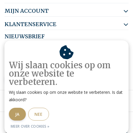
MIJN ACCOUNT
KLANTENSERVICE
NIEUWSBRIEF
Abonneer je op onze nieuwsbrief om op de hoogte te blijven.
Wij slaan cookies op om
onze website te
ABONNEER
verbeteren.
Wij slaan cookies op om onze website te verbeteren. Is dat
akkoord?
JA
NEE
Algemene voorwaarden
|
Privacy Policy
|
RSS Feed
MEER OVER COOKIES »
© Copyright 2026 - Ruitershop HippoStore.be | Website door
Omatis