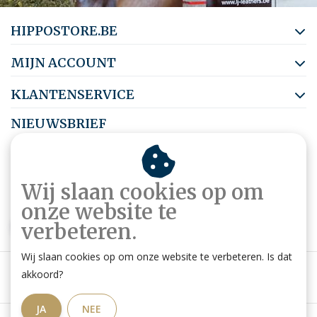
HIPPOSTORE.BE
MIJN ACCOUNT
KLANTENSERVICE
NIEUWSBRIEF
Abonneer je op onze nieuwsbrief om op de hoogte te blijven.
Wij slaan cookies op om
onze website te
ABONNEER
verbeteren.
Wij slaan cookies op om onze website te verbeteren. Is dat
akkoord?
JA
NEE