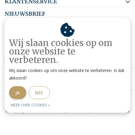
KLANTENSERVICE
NIEUWSBRIEF
Abonneer je op onze nieuwsbrief om op de hoogte te blijven.
Wij slaan cookies op om
onze website te
ABONNEER
verbeteren.
Wij slaan cookies op om onze website te verbeteren. Is dat
akkoord?
JA
NEE
Algemene voorwaarden
|
Privacy Policy
|
RSS Feed
MEER OVER COOKIES »
© Copyright 2026 - Ruitershop HippoStore.be | Website door
Omatis