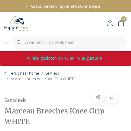
Gratis verzending vanaf € 50,- in België
0
Winkel gesloten op 15 en 16 augustus !!!!!
Terug naar home
LeMieux
Marceau Breeches Knee Grip WHITE
Samshield
Marceau Breeches Knee Grip
WHITE