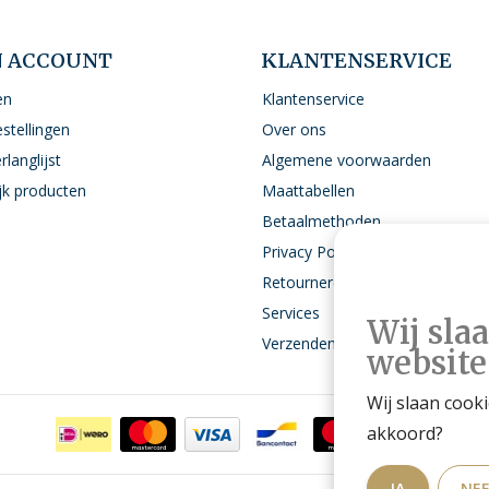
N ACCOUNT
KLANTENSERVICE
en
Klantenservice
estellingen
Over ons
rlanglijst
Algemene voorwaarden
ijk producten
Maattabellen
Betaalmethoden
Privacy Policy
Retourneren
Services
Wij sla
Verzenden
website
Wij slaan cook
akkoord?
JA
NE