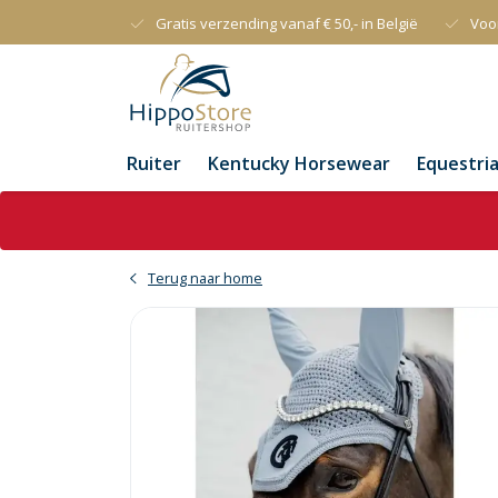
Gratis verzending vanaf € 50,- in België
Voo
Ruiter
Kentucky Horsewear
Equestri
Terug naar home