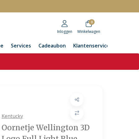
r
0
Inloggen
Winkelwagen
de
Services
Cadeaubon
Klantenservice
Kentucky
Oornetje Wellington 3D
Logo Full Light Blue