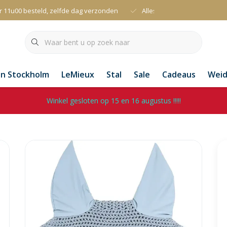
r 11u00 besteld, zelfde dag verzonden
Alles uit voorraad leverbaa
an Stockholm
LeMieux
Stal
Sale
Cadeaus
Wei
Winkel gesloten op 15 en 16 augustus !!!!!