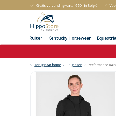
Gratis verzending vanaf € 50,- in België
Voo
Ruiter
Kentucky Horsewear
Equestri
Terug naar home
Jassen
Performance Rain 