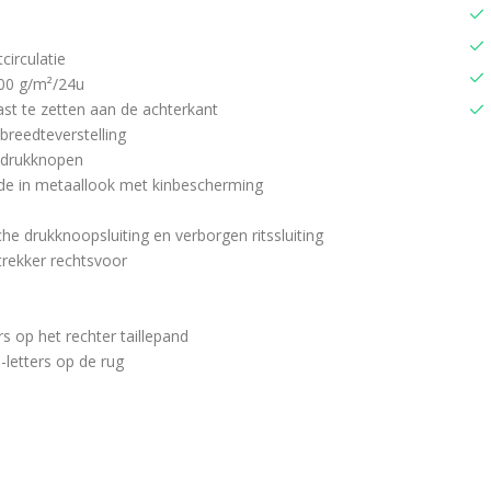
circulatie
00 g/m²/24u
st te zetten aan de achterkant
breedteverstelling
n drukknopen
jde in metaallook met kinbescherming
e drukknoopsluiting en verborgen ritssluiting
 trekker rechtsvoor
s op het rechter taillepand
-letters op de rug