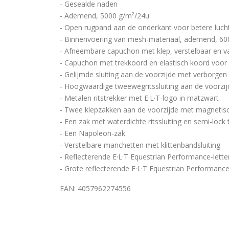
- Gesealde naden
- Ademend, 5000 g/m²/24u
- Open rugpand aan de onderkant voor betere lucht
- Binnenvoering van mesh-materiaal, ademend, 60
- Afneembare capuchon met klep, verstelbaar en va
- Capuchon met trekkoord en elastisch koord voor 
- Gelijmde sluiting aan de voorzijde met verborge
- Hoogwaardige tweewegritssluiting aan de voorzi
- Metalen ritstrekker met E·L·T-logo in matzwart
- Twee klepzakken aan de voorzijde met magnetisch
- Een zak met waterdichte ritssluiting en semi-lock
- Een Napoleon-zak
- Verstelbare manchetten met klittenbandsluiting
- Reflecterende E·L·T Equestrian Performance-letter
- Grote reflecterende E·L·T Equestrian Performance
EAN: 4057962274556