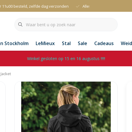
r 11u00 besteld, zelfde dag verzonden
Alles uit voorraad leverbaa
an Stockholm
LeMieux
Stal
Sale
Cadeaus
Wei
Winkel gesloten op 15 en 16 augustus !!!!!
Jacket