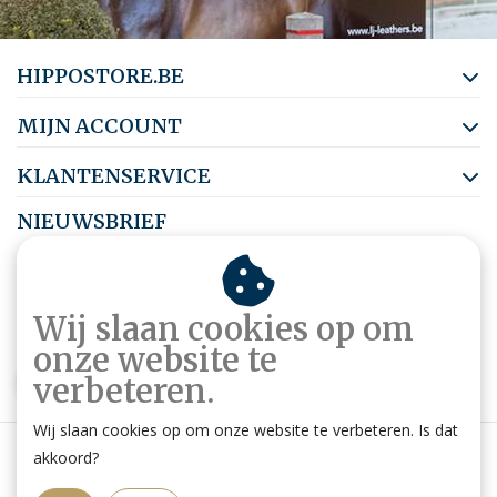
HIPPOSTORE.BE
MIJN ACCOUNT
KLANTENSERVICE
NIEUWSBRIEF
Abonneer je op onze nieuwsbrief om op de hoogte te blijven.
Wij slaan cookies op om
onze website te
ABONNEER
verbeteren.
Wij slaan cookies op om onze website te verbeteren. Is dat
akkoord?