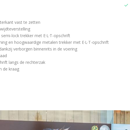
erkant vast te zetten
ijdteverstelling
 semi-lock trekker met E·L·T-opschrift
ming en hoogwaardige metalen trekker met E·L·T-opschrift
ankzij verborgen binnenrits in de voering
naad
rift langs de rechterzak
an de kraag