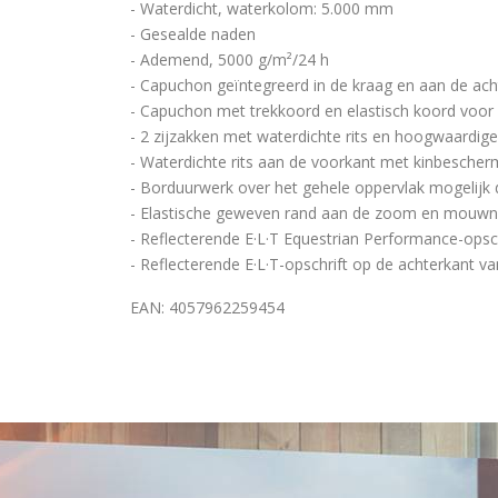
- Waterdicht, waterkolom: 5.000 mm
- Gesealde naden
- Ademend, 5000 g/m²/24 h
- Capuchon geïntegreerd in de kraag en aan de acht
- Capuchon met trekkoord en elastisch koord voor w
- 2 zijzakken met waterdichte rits en hoogwaardige
- Waterdichte rits aan de voorkant met kinbescher
- Borduurwerk over het gehele oppervlak mogelijk d
- Elastische geweven rand aan de zoom en mouw
- Reflecterende E·L·T Equestrian Performance-opsch
- Reflecterende E·L·T-opschrift op de achterkant v
EAN: 4057962259454