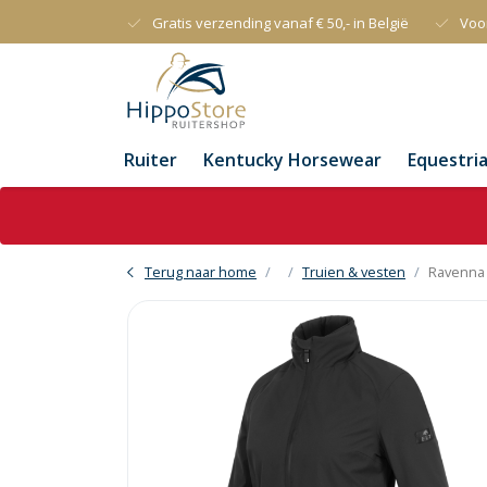
Gratis verzending vanaf € 50,- in België
Voo
Ruiter
Kentucky Horsewear
Equestri
Terug naar home
Truien & vesten
Ravenna 