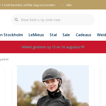
r 11u00 besteld, zelfde dag verzonden
Alles uit voorraad leverbaa
an Stockholm
LeMieux
Stal
Sale
Cadeaus
Wei
Winkel gesloten op 15 en 16 augustus !!!!!
jacket