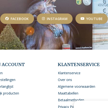
FACEBOOK
INSTAGRAM
YOUTUBE
N ACCOUNT
KLANTENSERVICE
en
Klantenservice
estellingen
Over ons
rlanglijst
Algemene voorwaarden
ijk producten
Maattabellen
Betaalmethoden
Privacy Policy