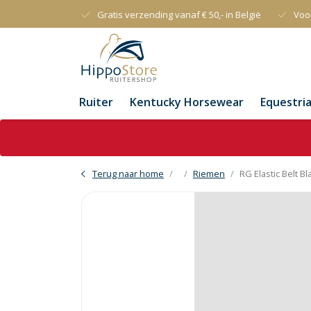
Gratis verzending vanaf € 50,- in België
Voo
Ruiter
Kentucky Horsewear
Equestri
Terug naar home
Riemen
RG Elastic Belt Bl