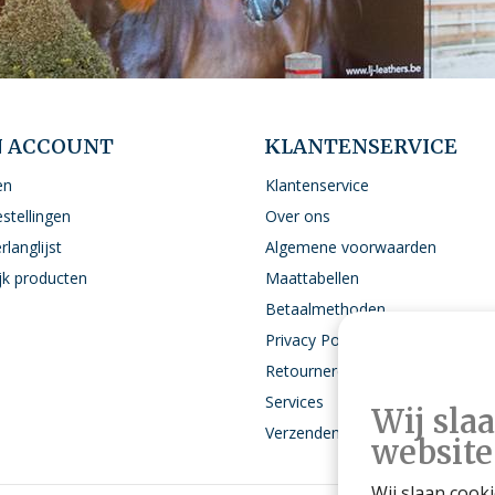
N ACCOUNT
KLANTENSERVICE
en
Klantenservice
estellingen
Over ons
rlanglijst
Algemene voorwaarden
ijk producten
Maattabellen
Betaalmethoden
Privacy Policy
Retourneren
Services
Wij sla
Verzenden
website
Wij slaan cook