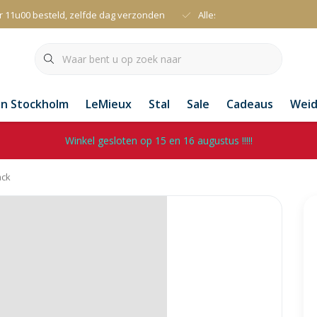
r 11u00 besteld, zelfde dag verzonden
Alles uit voorraad leverbaa
an Stockholm
LeMieux
Stal
Sale
Cadeaus
Wei
Winkel gesloten op 15 en 16 augustus !!!!!
ack