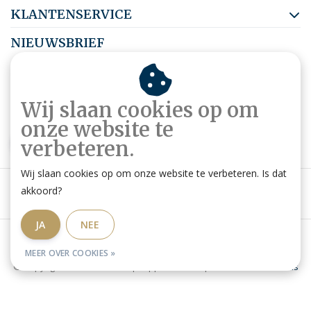
KLANTENSERVICE
NIEUWSBRIEF
Abonneer je op onze nieuwsbrief om op de hoogte te blijven.
Wij slaan cookies op om
onze website te
ABONNEER
verbeteren.
Wij slaan cookies op om onze website te verbeteren. Is dat
akkoord?
JA
NEE
Algemene voorwaarden
|
Privacy Policy
|
RSS Feed
MEER OVER COOKIES »
© Copyright 2026 - Ruitershop HippoStore.be | Website door
Omatis