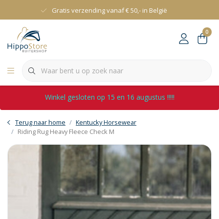
Gratis verzending vanaf € 50,- in België
0
Winkel gesloten op 15 en 16 augustus !!!!!
Terug naar home
Kentucky Horsewear
Riding Rug Heavy Fleece Check M